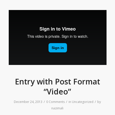
Entry with Post Format
“Video”
/
/
/
December 24, 2013
0 Comments
in
Uncategorized
by
nazimali