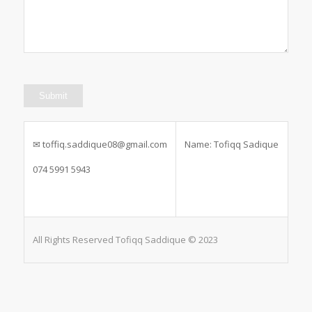
✉
toffiq.saddique08@gmail.com
Name: Tofiqq Sadique
074 5991 5943
All Rights Reserved Tofiqq Saddique © 2023