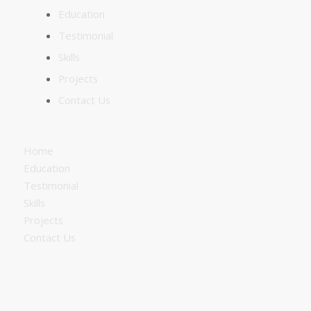
Education
Testimonial
Skills
Projects
Contact Us
Home
Education
Testimonial
Skills
Projects
Contact Us