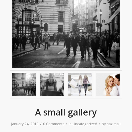
A small gallery
/
/
/
January 24, 2013
0 Comments
in
Uncategorized
by
nazimali