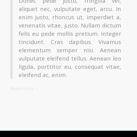
Donec pede justo, fringilla vel,
aliquet nec, vulputate eget, arcu. In
enim justo, rhoncus ut, imperdiet a,
venenatis vitae, justo. Nullam dictum
felis eu pede mollis pretium. Integer
tincidunt. Cras dapibus. Vivamus
elementum semper nisi. Aenean
vulputate eleifend tellus. Aenean leo
ligula, porttitor eu, consequat vitae,
eleifend ac, enim.
Read more