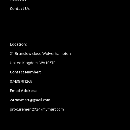
Contact Us
Location:
21 Brunslow close Wolverhampton
United Kingdom. WV106TF
Contact Number:
07438791269
Email Address:
247mymart@gmail.com
procurement@247mymart.com