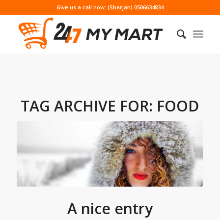
Give us a call now: (Sharjah) 0506634834
TAG ARCHIVE FOR:
FOOD
A nice entry